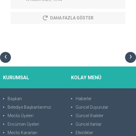
DAHA FAZLA GÖSTER
‹
›
KURUMSAL
KOLAY MENÜ
Başkan
Haberler
Belediye Başkanlarımız
Güncel Duyurular
Meclis Üyeleri
Güncel İhaleler
Encümen Üyeleri
Güncel İlanlar
Meclis Kararları
Etkinlikler