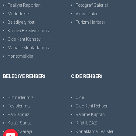
Faaliyet Raporları
Fotoğraf Galerisi
Müdürlükler
Video Galeri
Belediye Şirketi
Turizm Haritası
Kardeş Belediyelerimiz
Cide Kent Konseyi
Mahalle Muhtarlarımız
Yönetmelikler
BELEDİYE REHBERİ
CİDE REHBERİ
Hizmetlerimiz
Cide
Tesislerimiz
Cide Kent Rehberi
Parklarımız
Rahime Kaptan
Kültür Sanat
Rıfat ILGAZ
Kültür Sarayı
Konaklama Tesisleri